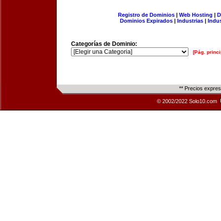
Registro de Dominios
|
Web Hosting
|
D
Dominios Expirados
|
Industrias
|
Indu
Categorías de Dominio:
[Pág. princi
** Precios expre
© 2002/2022 Solo10.com