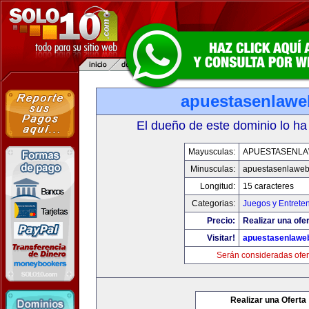
apuestasenlaw
El dueño de este dominio lo ha
Mayusculas:
APUESTASENL
Minusculas:
apuestasenlawe
Longitud:
15 caracteres
Categorias:
Juegos y Entrete
Precio:
Realizar una ofer
Visitar!
apuestasenlawe
Serán consideradas ofer
Realizar una Oferta