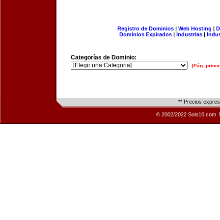
Registro de Dominios
|
Web Hosting
|
D
Dominios Expirados
|
Industrias
|
Indu
Categorías de Dominio:
[Pág. princi
** Precios expre
© 2002/2022 Solo10.com